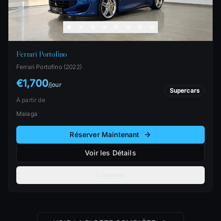
Ferrari Portofino
Ferrari
Portofino
(
2022
)
€1,700
/
jour
Supercars
À partir de
Malaga
Réserver Maintenant
Voir les Détails
Comparer