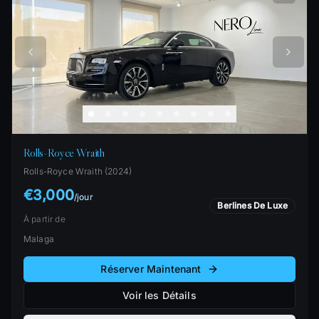
Rolls-Royce Wraith
Rolls-Royce
Wraith
(
2024
)
€3,000
/
jour
Berlines De Luxe
À partir de
Malaga
Réserver Maintenant
Voir les Détails