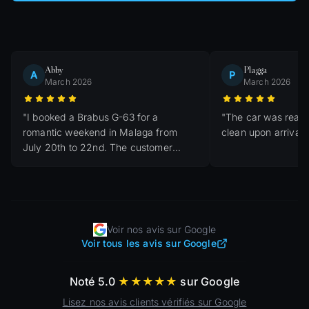
Abby
Plagga
A
P
March 2026
March 2026
"
I booked a Brabus G-63 for a
"
The car was ready
romantic weekend in Malaga from
clean upon arrival.
July 20th to 22nd. The customer
service was outstanding; Simon
helped me with all my questions and
the car was delivered very quickly.
"
Voir nos avis sur Google
Voir tous les avis sur Google
Noté 5.0
★★★★★
sur Google
Lisez nos avis clients vérifiés sur Google