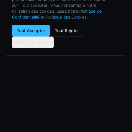
sur 'Tout accepter', vous consentez à notre
utilisation des cookies. Lisez notre
Politique de
Confidentialité
et
Politique des Cookies
.
Tout Accepter
Tout Rejeter
Personnaliser
Nero Line
Expériences de luxe privées : supercars, yachts,
jets et villas.
5.0
sur Google