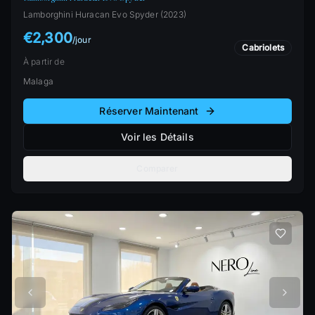
Lamborghini
Huracan Evo Spyder
(
2023
)
€2,300
/
jour
Cabriolets
À partir de
Malaga
Réserver Maintenant
Voir les Détails
Comparer