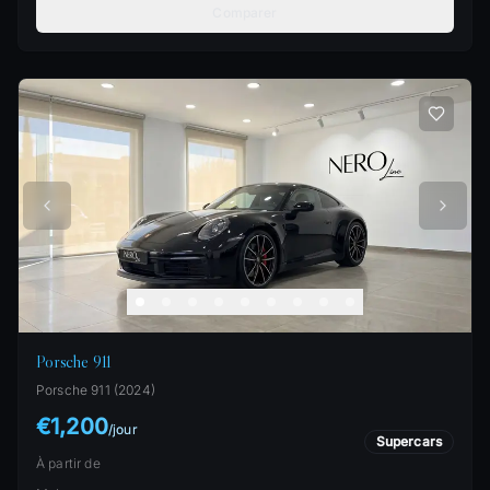
Comparer
Porsche 911
Porsche
911
(
2024
)
€1,200
/
jour
Supercars
À partir de