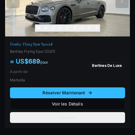
Bentley Flying Spur Special
Bentley
Flying Spur
(
2021
)
≈ US$689
/
jour
Berlines De Luxe
À partir de
Marbella
Réserver Maintenant
Voir les Détails
Comparer