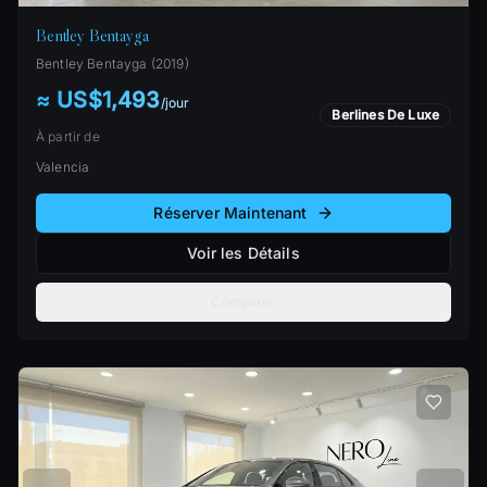
Bentley Bentayga
Bentley
Bentayga
(
2019
)
≈ US$1,493
/
jour
Berlines De Luxe
À partir de
Valencia
Réserver Maintenant
Voir les Détails
Comparer