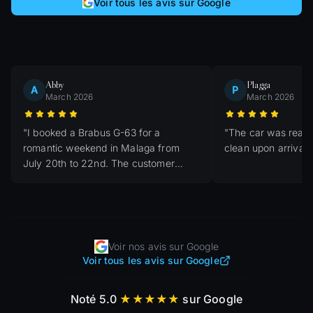
Voir tous les avis sur Google
Abby
Plagga
A
P
March 2026
March 2026
"
I booked a Brabus G-63 for a
"
The car was ready
romantic weekend in Malaga from
clean upon arrival.
July 20th to 22nd. The customer
service was outstanding; Simon
helped me with all my questions and
the car was delivered very quickly.
"
Voir nos avis sur Google
Voir tous les avis sur Google
Noté 5.0
★★★★★
sur Google