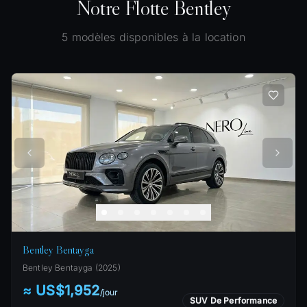
Notre Flotte Bentley
5
modèles disponibles à la location
Bentley Bentayga
Bentley
Bentayga
(
2025
)
≈ US$1,952
/
jour
SUV De Performance