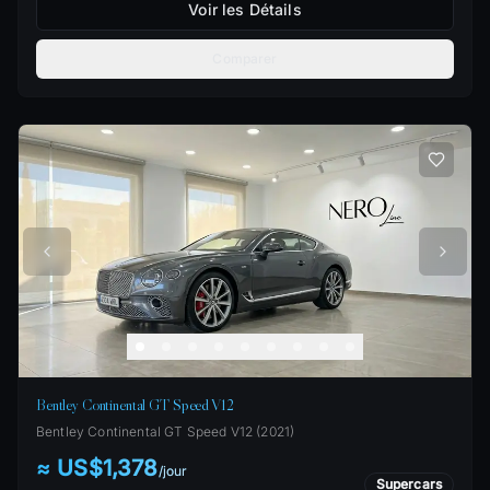
Voir les Détails
Comparer
Bentley Continental GT Speed V12
Bentley
Continental GT Speed V12
(
2021
)
≈ US$1,378
/
jour
Supercars