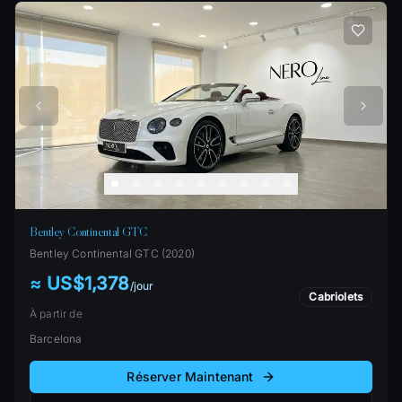
Bentley Continental GTC
Bentley
Continental GTC
(
2020
)
≈ US$1,378
/
jour
Cabriolets
À partir de
Barcelona
Réserver Maintenant