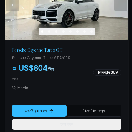
Porsche Cayenne Turbo GT
Porsche
Cayenne Turbo GT
(
2021
)
≈ US$804
/
দিন
পারফরম্যান্স SUV
থেকে
Valencia
এখনই বুক করুন
বিস্তারিত দেখুন
তুলনা করুন