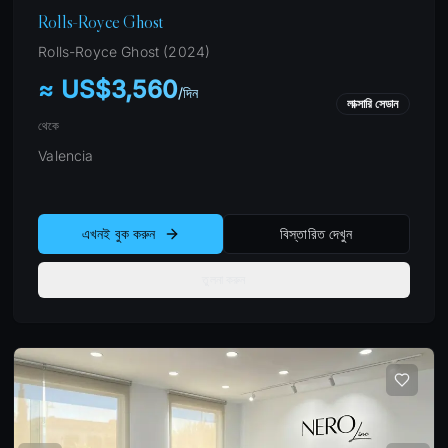
Rolls-Royce Ghost
Rolls-Royce
Ghost
(
2024
)
≈ US$3,560
/
দিন
লাক্সারি সেডান
থেকে
Valencia
এখনই বুক করুন
বিস্তারিত দেখুন
তুলনা করুন