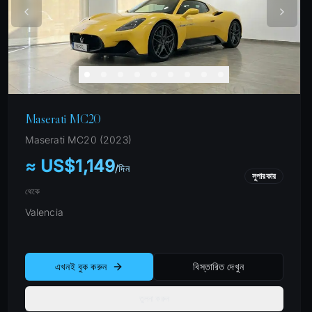
Maserati MC20
Maserati
MC20
(
2023
)
≈ US$1,149
/
দিন
সুপারকার
থেকে
Valencia
এখনই বুক করুন
বিস্তারিত দেখুন
তুলনা করুন