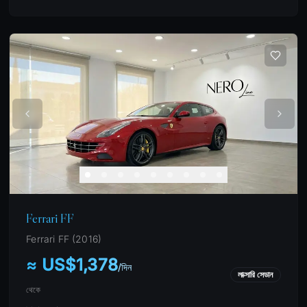
Ferrari FF
Ferrari
FF
(
2016
)
≈ US$1,378
/
দিন
লাক্সারি সেডান
থেকে