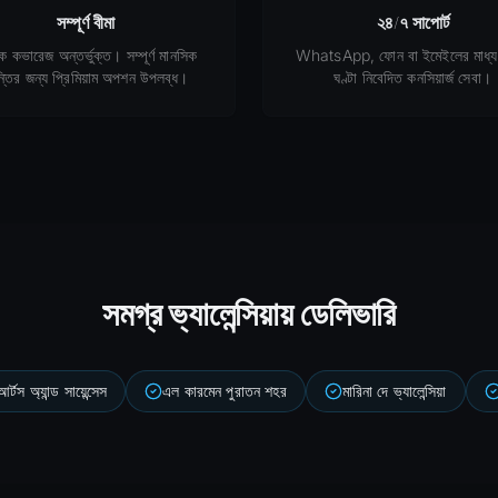
সম্পূর্ণ বীমা
২৪/৭ সাপোর্ট
পক কভারেজ অন্তর্ভুক্ত। সম্পূর্ণ মানসিক
WhatsApp, ফোন বা ইমেইলের মাধ্য
ন্তির জন্য প্রিমিয়াম অপশন উপলব্ধ।
ঘণ্টা নিবেদিত কনসিয়ার্জ সেবা।
সমগ্র ভ্যালেন্সিয়ায় ডেলিভারি
্টস অ্যান্ড সায়েন্সেস
এল কারমেন পুরাতন শহর
মারিনা দে ভ্যালেন্সিয়া