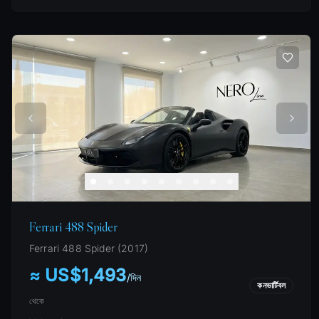
Ferrari 488 Spider
Ferrari
488 Spider
(
2017
)
≈ US$1,493
/
দিন
কনভার্টিবল
থেকে