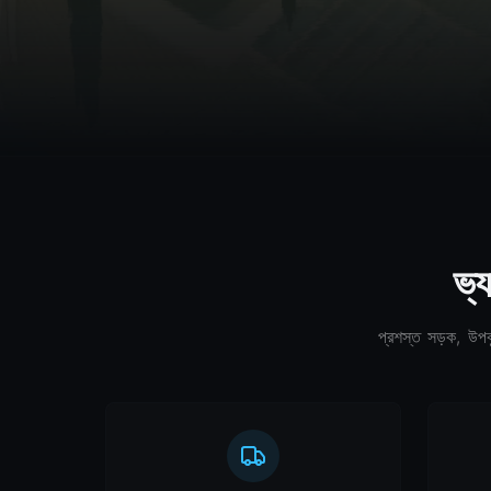
ভ্য
প্রশস্ত সড়ক, উপক