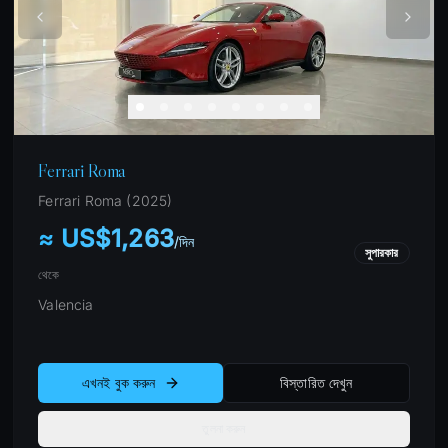
Ferrari Roma
Ferrari
Roma
(
2025
)
≈ US$1,263
/
দিন
সুপারকার
থেকে
Valencia
এখনই বুক করুন
বিস্তারিত দেখুন
তুলনা করুন