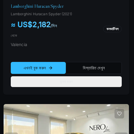
Lamborghini Huracan Spyder
Lamborghini
Huracan Spyder
(
2021
)
≈ US$2,182
/
দিন
কনভার্টিবল
থেকে
Valencia
এখনই বুক করুন
বিস্তারিত দেখুন
তুলনা করুন