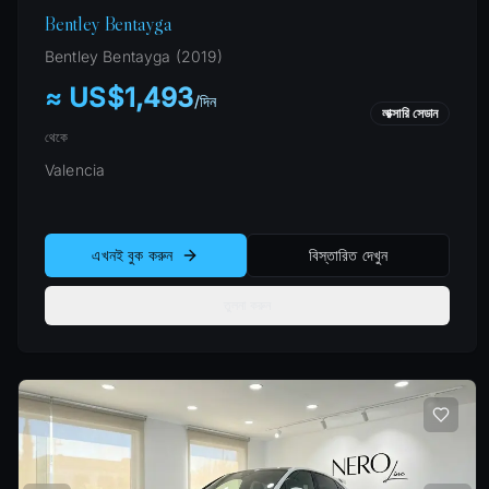
Bentley Bentayga
Bentley
Bentayga
(
2019
)
≈ US$1,493
/
দিন
লাক্সারি সেডান
থেকে
Valencia
এখনই বুক করুন
বিস্তারিত দেখুন
তুলনা করুন