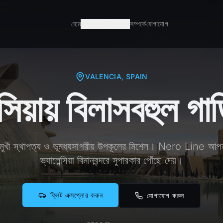
হোম
অভিজ্ঞতা
গন্তব্য
সম্পর্কে
যোগাযোগ
VALENCIA
, SPAIN
্সিয়ায় বিলাসবহুল গাড
ষ্যতমুখী স্থাপত্য ও ভূমধ্যসাগরীয় উপকূলের মিশেল। Nero Line আপ
ভ্যালেন্সিয়া বিমানবন্দরে সুপারকার পৌঁছে দেয়।
ফ্লিট এক্সপ্লোর করুন
যোগাযোগ করুন