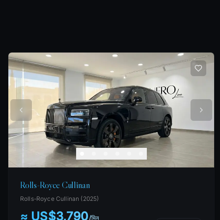
Rolls-Royce Cullinan
Rolls-Royce
Cullinan
(
2025
)
≈ US$3,790
/
দিন