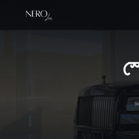
স্
বি