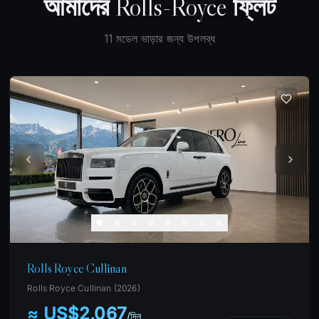
আমাদের Rolls-Royce ফ্লিট
11
মডেল ভাড়ার জন্য উপলব্ধ
Rolls Royce Cullinan
Rolls Royce
Cullinan
(
2026
)
≈ US$2,067
/
দিন