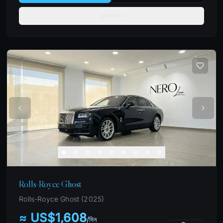
তুলনা করুন
Rolls-Royce Ghost
Rolls-Royce
Ghost
(
2025
)
≈ US$1,608
/
দিন