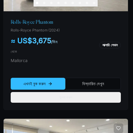
Rolls-Royce Phantom
Rolls-Royce
Phantom
(
2024
)
≈ US$3,675
/
দিন
লাক্সারি সেডান
থেকে
Mallorca
এখনই বুক করুন
বিস্তারিত দেখুন
তুলনা করুন