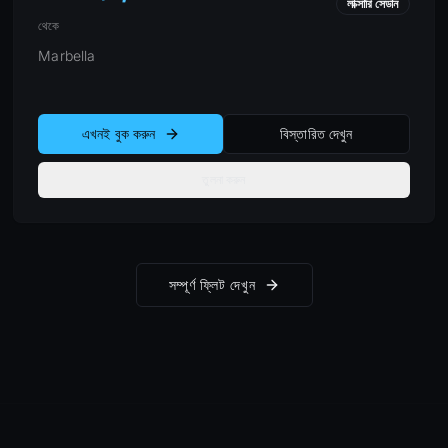
লাক্সারি সেডান
থেকে
Marbella
এখনই বুক করুন
বিস্তারিত দেখুন
তুলনা করুন
সম্পূর্ণ ফ্লিট দেখুন