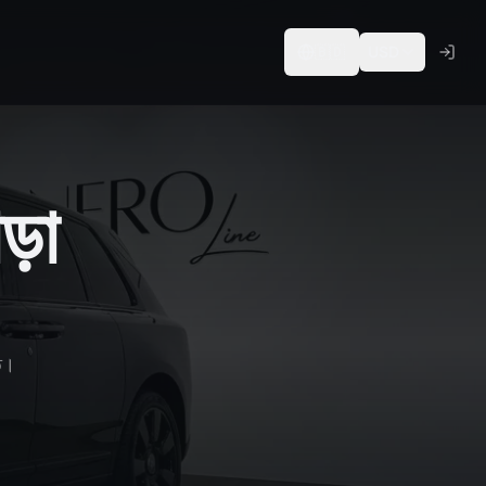
🇧🇩
USD
ড়া
্ঠ।