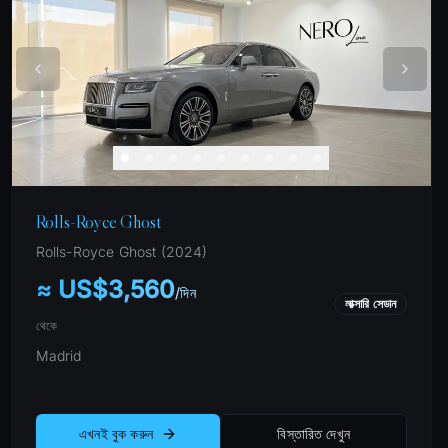
Rolls-Royce Ghost
Rolls-Royce
Ghost
(
2024
)
≈ US$3,560
/
দিন
লাক্সারি সেডান
থেকে
Madrid
এখনই বুক করুন
বিস্তারিত দেখুন