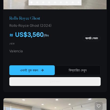
Rolls-Royce Ghost
Rolls-Royce
Ghost
(
2024
)
≈ US$3,560
/
দিন
লাক্সারি সেডান
থেকে
Valencia
এখনই বুক করুন
বিস্তারিত দেখুন
তুলনা করুন