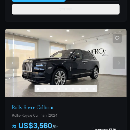
তুলনা করুন
Rolls-Royce Cullinan
Rolls-Royce
Cullinan
(
2024
)
≈ US$3,560
/
দিন
পারফরম্যান্স SUV