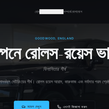
হোম
অভিজ্ঞতা
গন্তব্য
সম্পর্কে
যোগাযোগ
GOODWOOD, ENGLAND
পেনে রোলস-রয়েস ভা
বিলাসিতার শীর্ষ
লাসবহুল মোটরিংয়ের শীর্ষ। রোলস রয়েস আরাম, কারুকাজ এবং মর্যাদার পরম শ্রেষ
মডেল দেখুন
এখনই জিজ্ঞাসা করুন