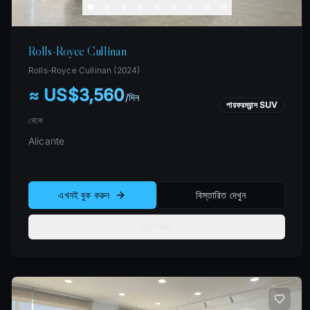
Rolls-Royce Cullinan
Rolls-Royce
Cullinan
(
2024
)
≈ US$3,560
/
দিন
পারফরম্যান্স SUV
থেকে
Alicante
এখনই বুক করুন
বিস্তারিত দেখুন
তুলনা করুন