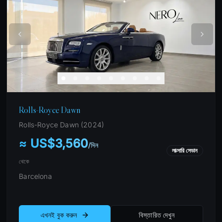
Rolls-Royce Dawn
Rolls-Royce
Dawn
(
2024
)
≈ US$3,560
/
দিন
লাক্সারি সেডান
থেকে
Barcelona
এখনই বুক করুন
বিস্তারিত দেখুন