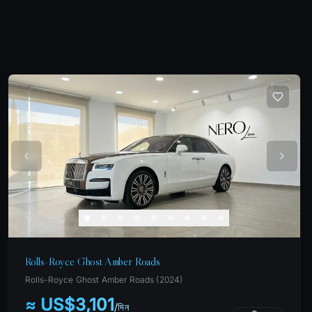
Rolls-Royce Ghost Amber Roads
Rolls-Royce
Ghost Amber Roads
(
2024
)
≈ US$3,101
/
দিন