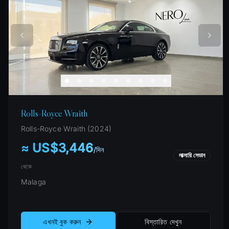
Rolls-Royce Wraith
Rolls-Royce
Wraith
(
2024
)
≈ US$3,446
/
দিন
লাক্সারি সেডান
থেকে
Malaga
এখনই বুক করুন
বিস্তারিত দেখুন