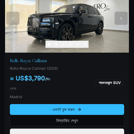
Rolls-Royce Cullinan
Rolls-Royce
Cullinan
(
2025
)
≈ US$3,790
/
দিন
পারফরম্যান্স SUV
থেকে
Madrid
এখনই বুক করুন
বিস্তারিত দেখুন
তুলনা করুন