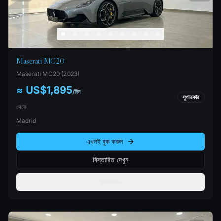
Maserati MC20
Maserati
MC20
(
2023
)
≈ US$1,895
/
দিন
সুপারকার
থেকে
Madrid
এখনই বুক করুন
বিস্তারিত দেখুন
তুলনা করুন