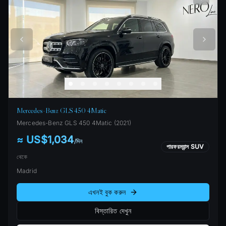
Mercedes-Benz GLS 450 4Matic
Mercedes-Benz
GLS 450 4Matic
(
2021
)
≈ US$1,034
/
দিন
পারফরম্যান্স SUV
থেকে
Madrid
এখনই বুক করুন
বিস্তারিত দেখুন