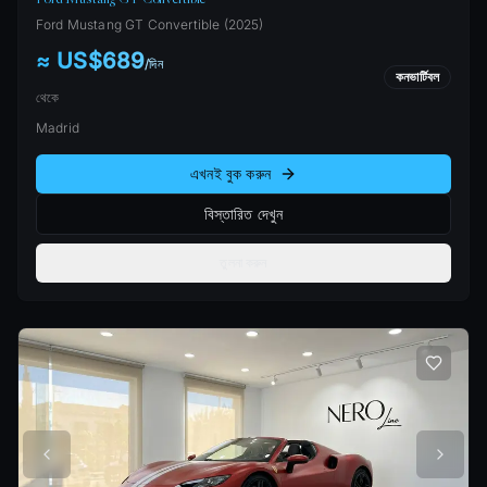
Ford
Mustang GT Convertible
(
2025
)
≈ US$689
/
দিন
কনভার্টিবল
থেকে
Madrid
এখনই বুক করুন
বিস্তারিত দেখুন
তুলনা করুন