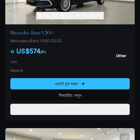
Mercedes-Benz V300
Mercedes-Benz
V300
(
2022
)
≈ US$574
/
দিন
Other
থেকে
Madrid
এখনই বুক করুন
বিস্তারিত দেখুন
তুলনা করুন