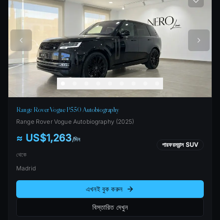
Range Rover Vogue P550 Autobiography
Range Rover
Vogue Autobiography
(
2025
)
≈ US$1,263
/
দিন
পারফরম্যান্স SUV
থেকে
Madrid
এখনই বুক করুন
বিস্তারিত দেখুন