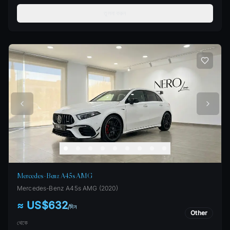
তুলনা করুন
Mercedes-Benz A45s AMG
Mercedes-Benz
A45s AMG
(
2020
)
≈ US$632
/
দিন
Other
থেকে