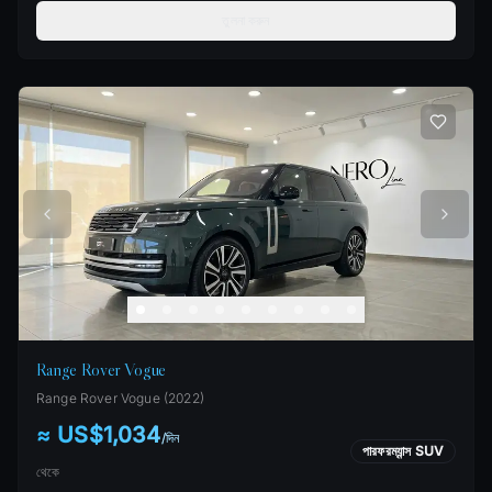
তুলনা করুন
Range Rover Vogue
Range Rover
Vogue
(
2022
)
≈ US$1,034
/
দিন
পারফরম্যান্স SUV
থেকে