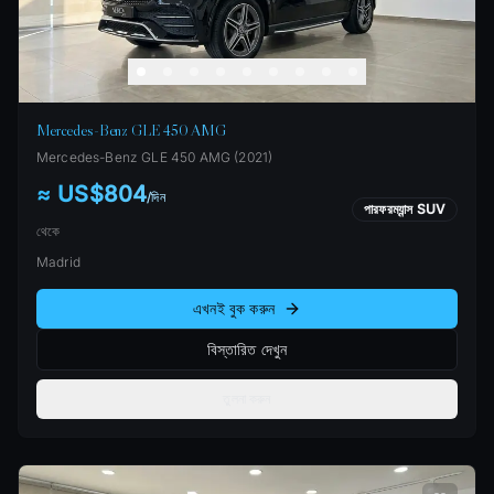
Mercedes-Benz GLE 450 AMG
Mercedes-Benz
GLE 450 AMG
(
2021
)
≈ US$804
/
দিন
পারফরম্যান্স SUV
থেকে
Madrid
এখনই বুক করুন
বিস্তারিত দেখুন
তুলনা করুন