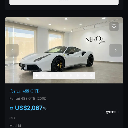
Ferrari 488 GTB
Ferrari
488 GTB
(
2019
)
≈ US$2,067
/
দিন
সুপারকার
থেকে
Madrid