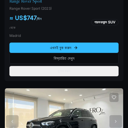
Range Rover Sport
Range Rover
Sport
(
2023
)
≈ US$747
/
দিন
পারফরম্যান্স SUV
থেকে
Madrid
এখনই বুক করুন
বিস্তারিত দেখুন
তুলনা করুন