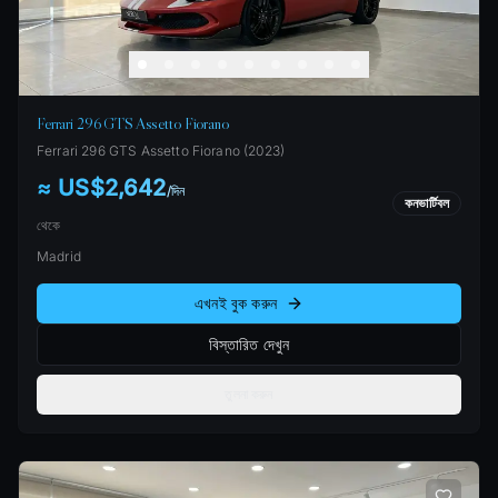
Ferrari 296 GTS Assetto Fiorano
Ferrari
296 GTS Assetto Fiorano
(
2023
)
≈ US$2,642
/
দিন
কনভার্টিবল
থেকে
Madrid
এখনই বুক করুন
বিস্তারিত দেখুন
তুলনা করুন