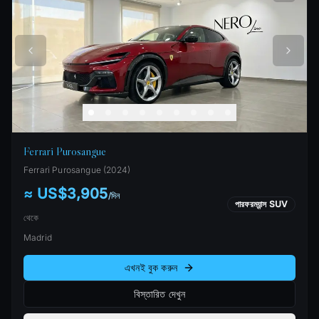
Ferrari Purosangue
Ferrari
Purosangue
(
2024
)
≈ US$3,905
/
দিন
পারফরম্যান্স SUV
থেকে
Madrid
এখনই বুক করুন
বিস্তারিত দেখুন