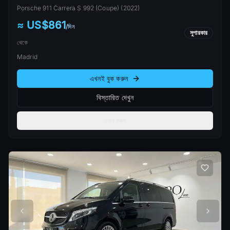
Porsche
911 Carrera S 992 (Coupe)
(
2022
)
≈ US$861
/
দিন
সুপারকার
থেকে
Madrid
এখনই বুক করুন
বিস্তারিত দেখুন
তুলনা করুন