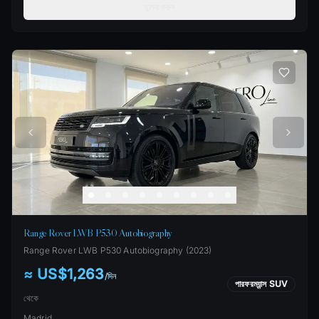
তুলনা করুন
Range Rover LWB P530 Autobiography
Range Rover
LWB P530 Autobiography
(
2023
)
≈ US$1,263
/
দিন
পারফরম্যান্স SUV
থেকে
Madrid