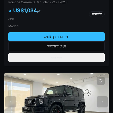
Porsche
Carrera S Cabriolet 992.2
(
2025
)
≈ US$1,034
/
দিন
কনভার্টিবল
থেকে
Madrid
এখনই বুক করুন
বিস্তারিত দেখুন
তুলনা করুন