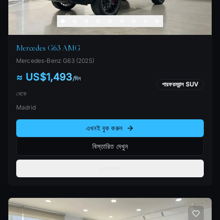
Mercedes G63 AMG
Mercedes-Benz
G63
(
2025
)
≈ US$1,493
/
দিন
পারফরম্যান্স SUV
থেকে
Madrid
এখনই বুক করুন
বিস্তারিত দেখুন
তুলনা করুন