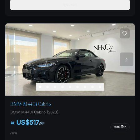
তুলনা করুন
BMW M440i Cabrio
BMW
M440i Cabrio
(
2023
)
≈ US$517
/
দিন
কনভার্টিবল
থেকে