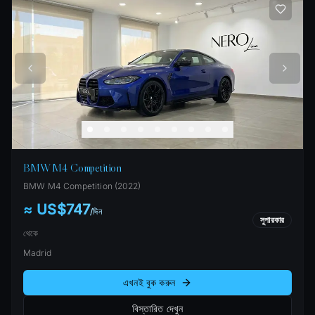
BMW M4 Competition
BMW
M4 Competition
(
2022
)
≈ US$747
/
দিন
সুপারকার
থেকে
Madrid
এখনই বুক করুন
বিস্তারিত দেখুন