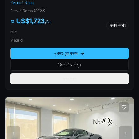
Ferrari Roma
Ferrari
Roma
(
2022
)
≈ US$1,723
/
দিন
লাক্সারি সেডান
থেকে
Madrid
এখনই বুক করুন
বিস্তারিত দেখুন
তুলনা করুন