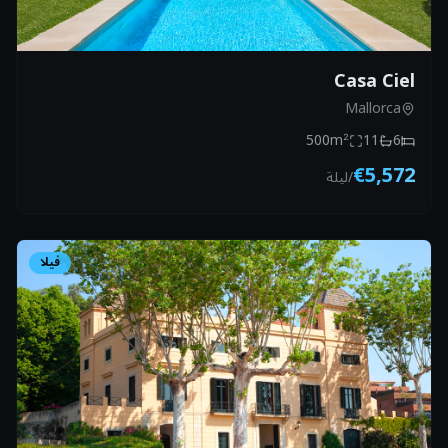
Casa Ciel
Mallorca
500
m²
11
6
€5,572
/
ليلة
فيلا