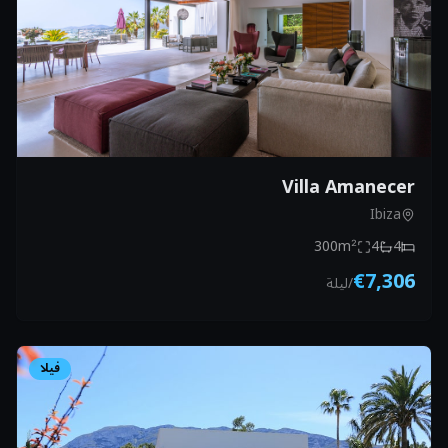
Villa Amanecer
Ibiza
300
m²
4
4
€7,306
/
ليلة
فيلا