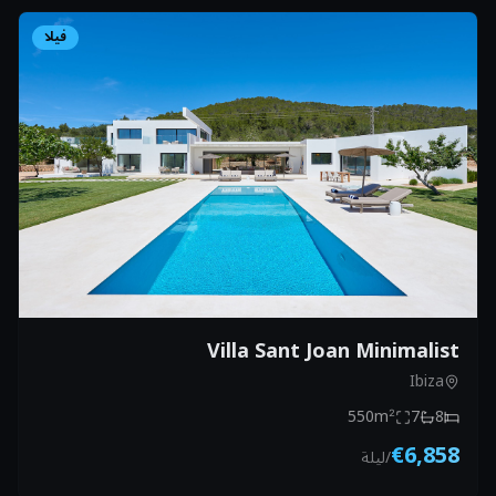
فيلا
Villa Sant Joan Minimalist
Ibiza
550
m²
7
8
€6,858
/
ليلة