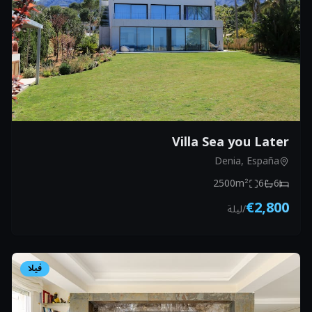
Villa Sea you Later
Denia, España
2500
m²
6
6
€2,800
/
ليلة
فيلا