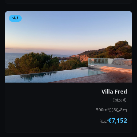
فيلا
Villa Fred
Ibiza
500
m²
8
8
€7,152
/
ليلة