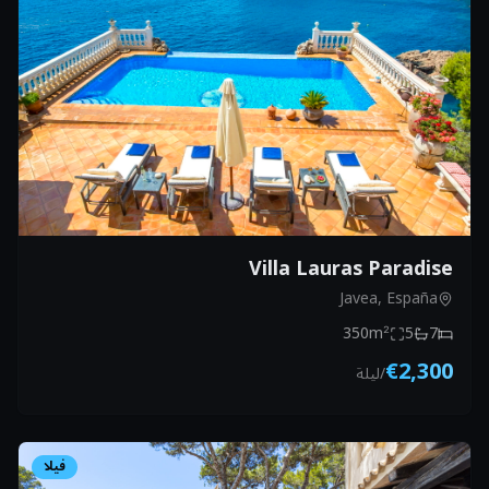
Villa Lauras Paradise
Javea, España
350
m²
5
7
€2,300
/
ليلة
فيلا