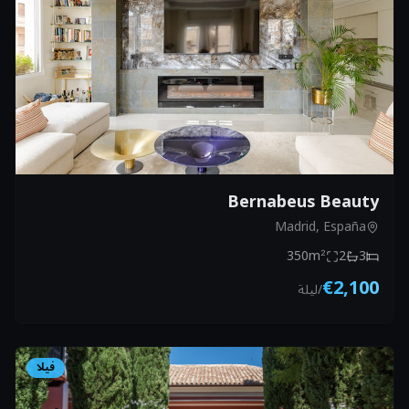
Bernabeus Beauty
Madrid, España
350
m²
2
3
€2,100
/
ليلة
فيلا