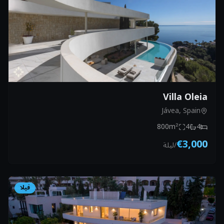
Villa Oleia
Jávea, Spain
800
m²
4
4
€3,000
/
ليلة
فيلا