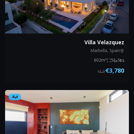
Villa Velazquez
Marbella, Spain
602
m²
5
5
€3,780
/
ليلة
فيلا