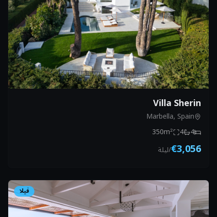
Villa Sherin
Marbella, Spain
350
m²
4
4
€3,056
/
ليلة
فيلا