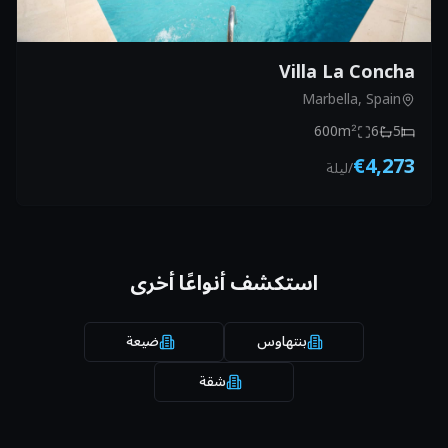
Villa La Concha
Marbella, Spain
600
m²
6
5
€4,273
/
ليلة
استكشف أنواعًا أخرى
بنتهاوس
ضيعة
شقة