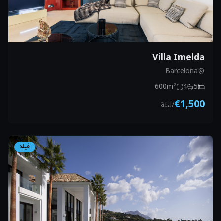
Villa Imelda
Barcelona
600
m²
4
5
€1,500
/
ليلة
فيلا