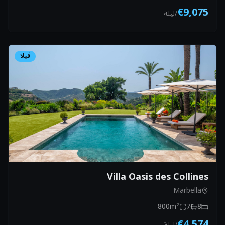
€9,075
/
ليلة
فيلا
Villa Oasis des Collines
Marbella
800
m²
7
8
€4,574