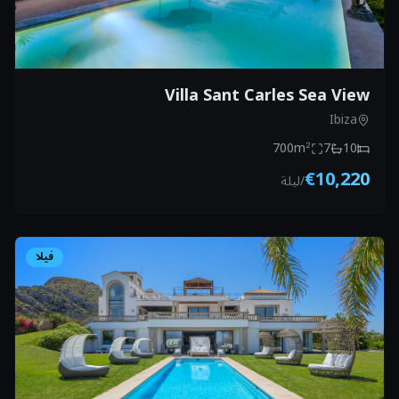
Villa Sant Carles Sea View
Ibiza
700
m²
7
10
€10,220
/
ليلة
فيلا