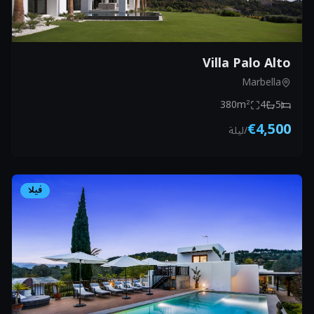
Villa Palo Alto
Marbella
380
m²
4
5
€4,500
/
ليلة
فيلا