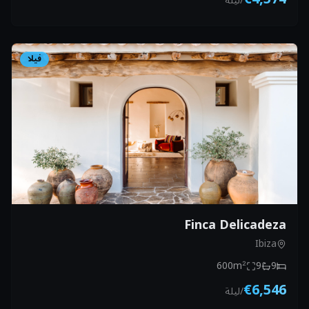
/
ليلة
فيلا
Finca Delicadeza
Ibiza
600
m²
9
9
€6,546
/
ليلة