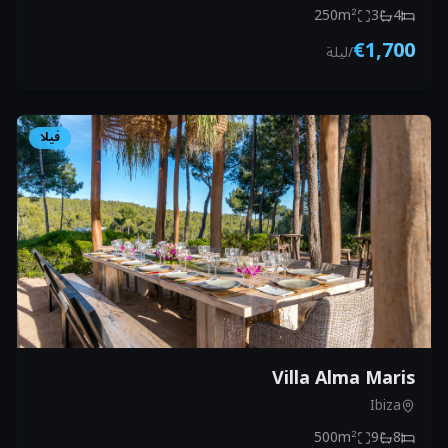
250
m²
3
4
€1,700
/
ليلة
فيلا
Villa Alma Maris
Ibiza
500
m²
9
8