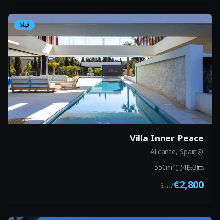
فيلا
Villa Inner Peace
Alicante, Spain
550
m²
4
3
€2,800
/
ليلة