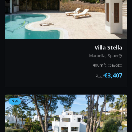
Villa Stella
Marbella, Spain
400
m²
5
5
€3,407
/
ليلة
فيلا