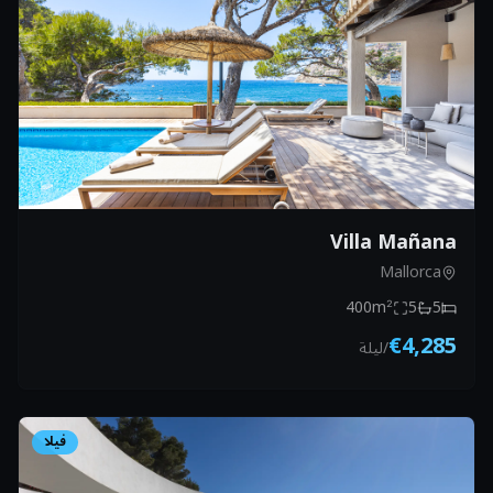
Villa Mañana
Mallorca
400
m²
5
5
€4,285
/
ليلة
فيلا