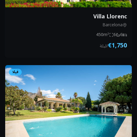
Villa Llorenc
Barcelona
450
m²
6
6
€1,750
/
ليلة
فيلا