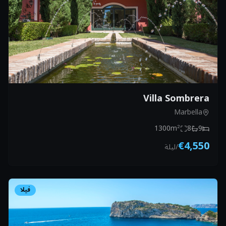
Villa Sombrera
Marbella
1300
m²
8
9
€4,550
/
ليلة
فيلا