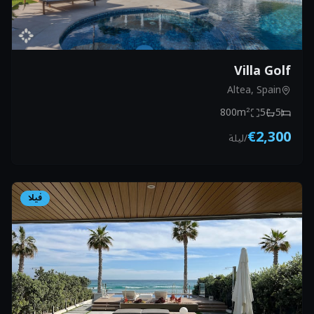
Villa Golf
Altea, Spain
800
m²
5
5
€2,300
/
ليلة
فيلا