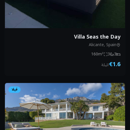
Villa Seas the Day
Alicante, Spain
160
m²
3
3
€1.6
/
ليلة
فيلا