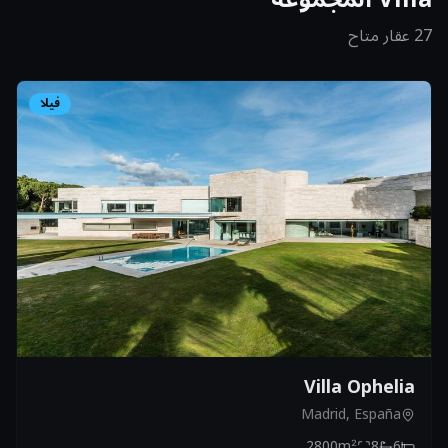
27 عقار متاح
فيلا
Villa Ophelia
Madrid, España
2800
m²
8
6