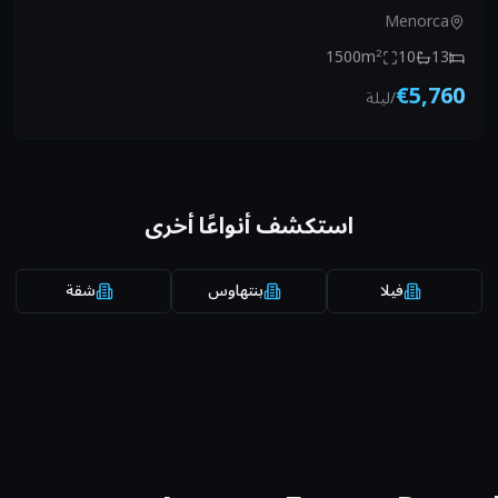
Menorca
1500
m²
10
13
€5,760
/
ليلة
استكشف أنواعًا أخرى
فيلا
بنتهاوس
شقة