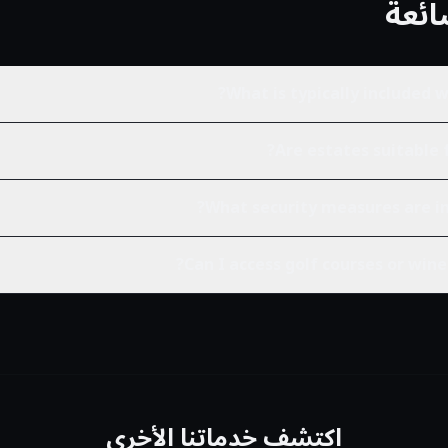
ائعة
What is typically included w
Are estates suitable 
What security measures are in 
Can I access golf courses or wine 
اكتشف خدماتنا الأخرى