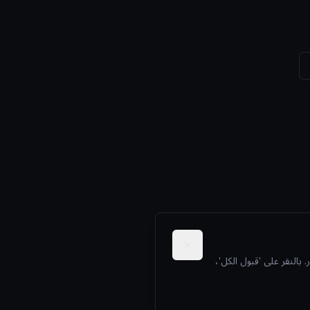
لنقر على 'قبول الكل'،