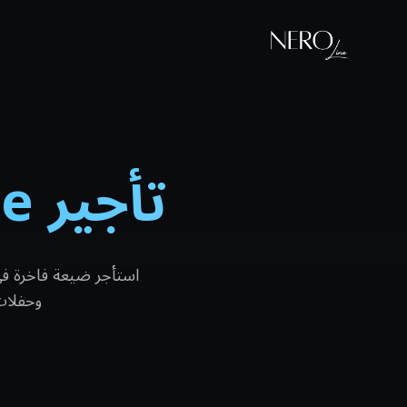
تأجير Estate الفاخرة في إسبانيا
استأجر ضيعة فاخرة في 
وحفلات ا