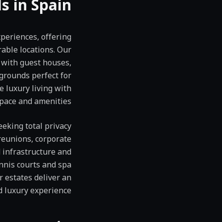
s in Spain
xperiences, offering
rable locations. Our
s with guest houses,
 grounds perfect for
 luxury living with
ace and amenities.
eeking total privacy
 reunions, corporate
d infrastructure and
nnis courts and spa
 estates deliver an
 luxury experience.