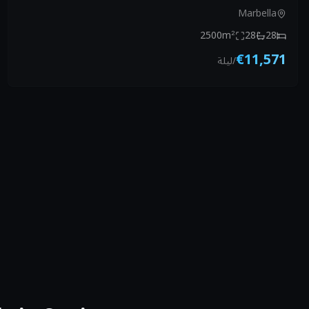
Marbella
2500
m²
28
28
€11,571
/
ليلة