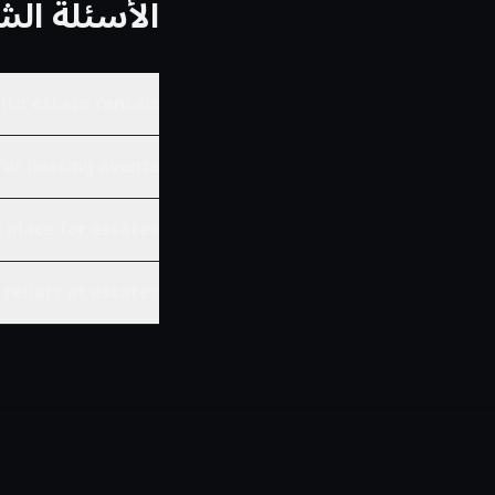
الأسئلة الش
ith estate rentals?
for hosting events?
place for estates?
cellars at estates?