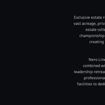
Exclusive estate 
vast acreage, priv
estate coll
championship g
creating
Nero Line
combined wit
leadership retrea
professiona
facilities to d