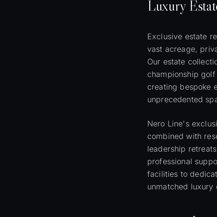
Luxury
Estat
Exclusive estate re
vast acreage, priva
Our estate collecti
championship golf 
creating bespoke e
unprecedented spa
Nero Line's exclusi
combined with resor
leadership retreats
professional suppo
facilities to dedi
unmatched luxury 