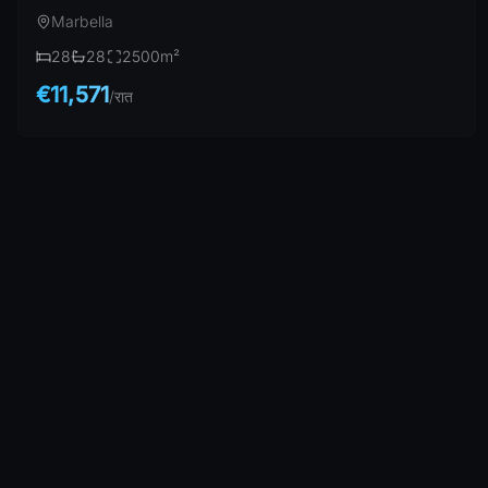
Marbella
28
28
2500
m²
€11,571
/
रात