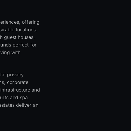
periences, offering
irable locations.
ith guest houses,
ounds perfect for
iving with
tal privacy
ns, corporate
 infrastructure and
ourts and spa
states deliver an