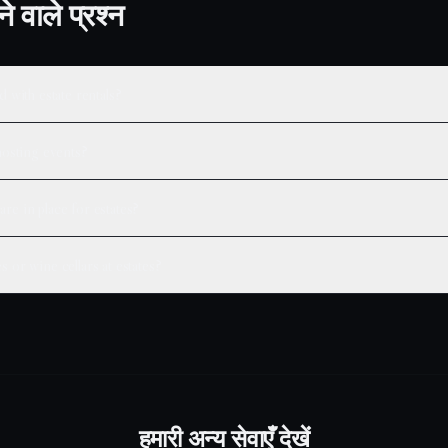
े वाले प्रश्न
d with estate rentals?
 hosting events?
re in place for estates?
s or wine cellars at estates?
हमारी अन्य सेवाएँ देखें