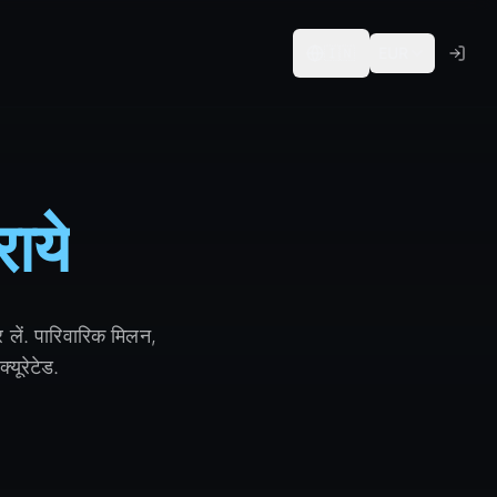
🇮🇳
EUR
राये
र लें. पारिवारिक मिलन,
्यूरेटेड.