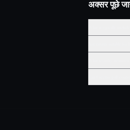
अक्सर पूछे जान
What is typically include
Are estates suitable for
What security measures a
Can I access golf course