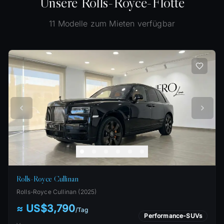
Unsere Rolls-Royce-Flotte
11
Modelle zum Mieten verfügbar
Rolls-Royce Cullinan
Rolls-Royce
Cullinan
(
2025
)
≈ US$3,790
/
Tag
Performance-SUVs