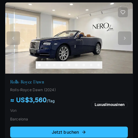
Rolls-Royce Dawn
Rolls-Royce
Dawn
(
2024
)
≈ US$3,560
/
Tag
Luxuslimousinen
Von
Barcelona
Jetzt buchen