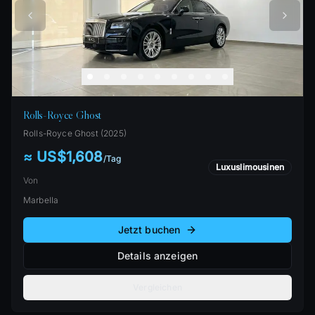
Rolls-Royce Ghost
Rolls-Royce
Ghost
(
2025
)
≈ US$1,608
/
Tag
Luxuslimousinen
Von
Marbella
Jetzt buchen
Details anzeigen
Vergleichen