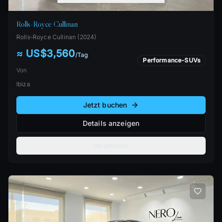
Rolls-Royce Cullinan
Rolls-Royce
Cullinan
(
2024
)
≈ US$3,560
/
Tag
Performance-SUVs
Von
Ibiza
Jetzt buchen
Details anzeigen
Vergleichen