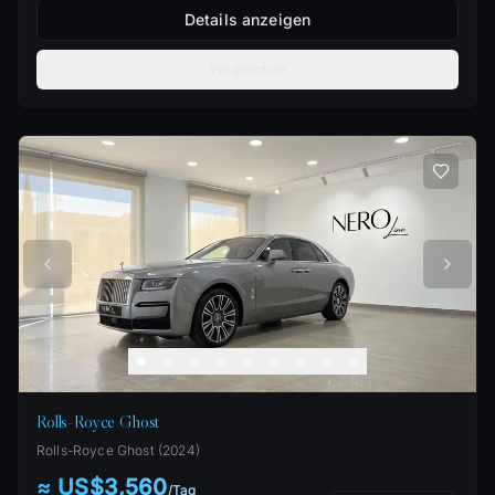
Details anzeigen
Vergleichen
Rolls-Royce Ghost
Rolls-Royce
Ghost
(
2024
)
≈ US$3,560
/
Tag