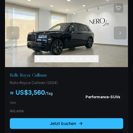
Rolls-Royce Cullinan
Rolls-Royce
Cullinan
(
2024
)
≈ US$3,560
/
Tag
Performance-SUVs
Von
Alicante
Jetzt buchen