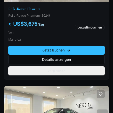
Rolls-Royce Phantom
Rolls-Royce
Phantom
(
2024
)
≈ US$3,675
/
Tag
Luxuslimousinen
Von
Mallorca
Jetzt buchen
Details anzeigen
Vergleichen