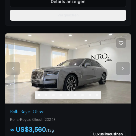
Details anzeigen
Vergleichen
Rolls-Royce Ghost
Rolls-Royce
Ghost
(
2024
)
≈ US$3,560
/
Tag
Luxuslimousinen