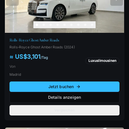
Rolls-Royce Ghost Amber Roads
Rolls-Royce
Ghost Amber Roads
(
2024
)
≈ US$3,101
/
Tag
Luxuslimousinen
Von
Madrid
Jetzt buchen
Details anzeigen
Vergleichen