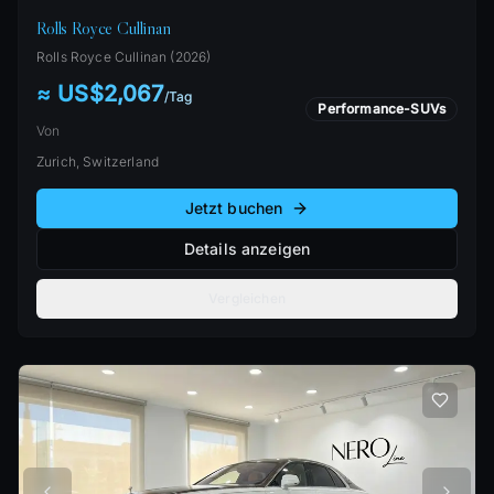
Rolls Royce Cullinan
Rolls Royce
Cullinan
(
2026
)
≈ US$2,067
/
Tag
Performance-SUVs
Von
Zurich, Switzerland
Jetzt buchen
Details anzeigen
Vergleichen