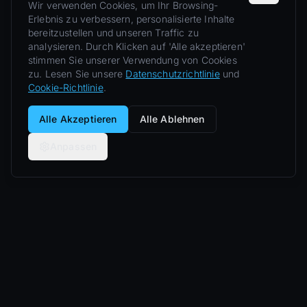
Wir verwenden Cookies, um Ihr Browsing-
Erlebnis zu verbessern, personalisierte Inhalte
bereitzustellen und unseren Traffic zu
analysieren. Durch Klicken auf 'Alle akzeptieren'
stimmen Sie unserer Verwendung von Cookies
zu. Lesen Sie unsere
Datenschutzrichtlinie
und
Cookie-Richtlinie
.
Alle Akzeptieren
Alle Ablehnen
Anpassen
Nero Line
Private Luxuserlebnisse: Supersportwagen,
Yachten, Jets und Villen.