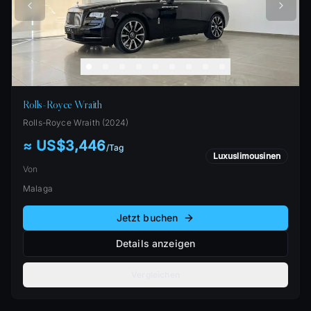
Rolls-Royce Wraith
Rolls-Royce
Wraith
(
2024
)
≈ US$3,446
/
Tag
Luxuslimousinen
Von
Malaga
Jetzt buchen
Details anzeigen
Vergleichen