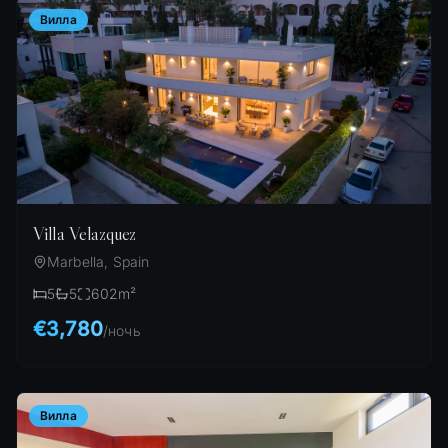
Вилла
Villa Velazquez
Marbella, Spain
5
5
602
m²
€3,780
/
ночь
Вилла