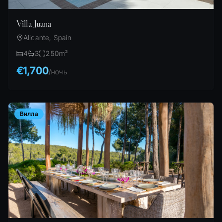
Villa Juana
Alicante, Spain
4
3
250
m²
€1,700
/
ночь
Вилла