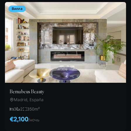
Вилла
Bernabeus Beauty
Madrid, España
3
2
350
m²
€2,100
/
ночь