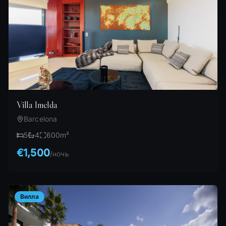
Villa Imelda
Barcelona
5
4
600
m²
€1,500
/
ночь
Вилла