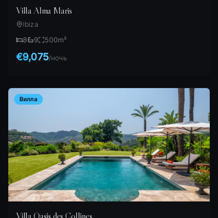
Villa Alma Maris
Ibiza
8
9
500
m²
€9,075
/
ночь
Вилла
Villa Oasis des Collines