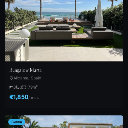
Bungalow Marta
Alicante, Spain
3
3
179
m²
€1,850
/
ночь
Вилла