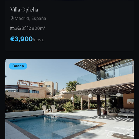
Villa Ophelia
Madrid, España
6
8
2800
m²
€3,900
/
ночь
Вилла