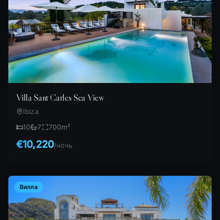
Villa Sant Carles Sea View
Ibiza
10
7
700
m²
€10,220
/
ночь
Вилла