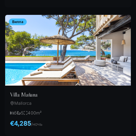
Вилла
Villa Mañana
Mallorca
5
5
400
m²
€4,285
/
ночь