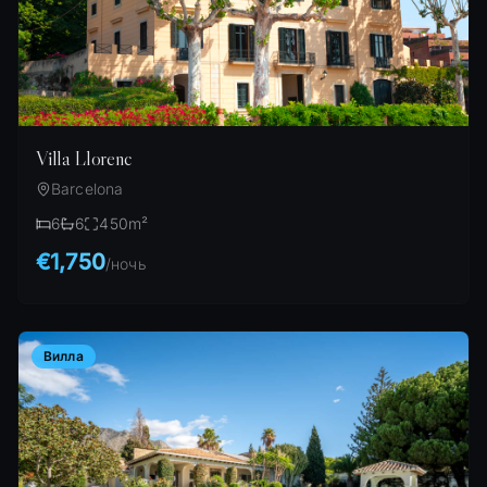
Villa Llorenc
Barcelona
6
6
450
m²
€1,750
/
ночь
Вилла