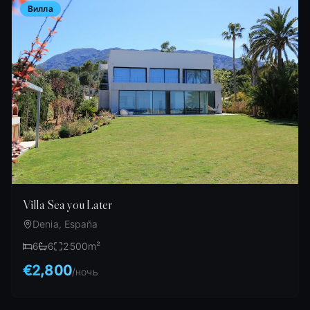
Вилла
Villa Sea you Later
Denia, España
6
6
2500
m²
€2,800
/
ночь