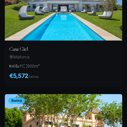
Casa Ciel
Mallorca
6
11
500
m²
€5,572
/
ночь
Вилла