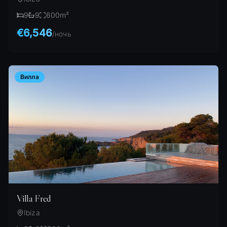
9
9
600
m²
€6,546
/
ночь
Вилла
Villa Fred
Ibiza