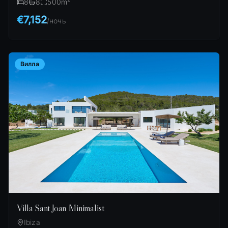
8
8
500
m²
€7,152
/
ночь
Вилла
Villa Sant Joan Minimalist
Ibiza