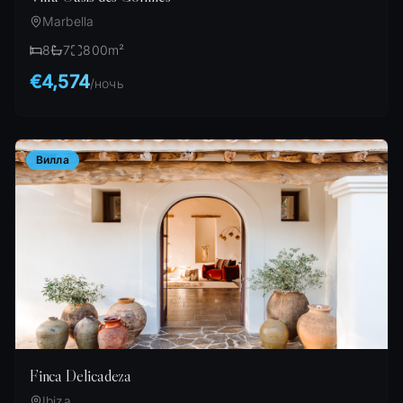
Marbella
8
7
800
m²
€4,574
/
ночь
Вилла
Finca Delicadeza
Ibiza