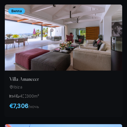
Вилла
Villa Amanecer
Ibiza
4
4
300
m²
€7,306
/
ночь