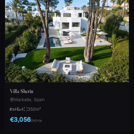
Villa Sherin
Marbella, Spain
4
4
350
m²
€3,056
/
ночь