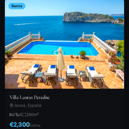
Вилла
Villa Lauras Paradise
Javea, España
7
5
350
m²
€2,300
/
ночь