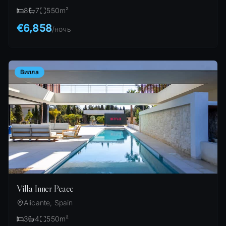
8
7
550
m²
€6,858
/
ночь
Вилла
Villa Inner Peace
Alicante, Spain
3
4
550
m²