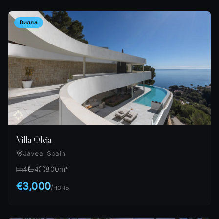
Вилла
Villa Oleia
Jávea, Spain
4
4
800
m²
€3,000
/
ночь